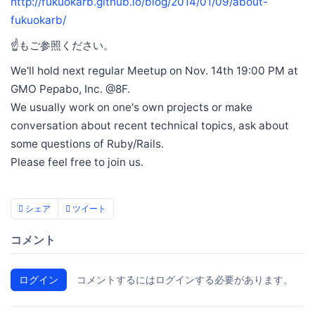
http://fukuokarb.github.io/blog/2014/01/09/about-
fukuokarb/
☝もご参照ください。
We'll hold next regular Meetup on Nov. 14th 19:00 PM at
GMO Pepabo, Inc. @8F.
We usually work on one's own projects or make
conversation about recent technical topics, ask about
some questions of Ruby/Rails.
Please feel free to join us.
シェア
ツイート
コメント
ログイン
コメントするにはログインする必要があります。